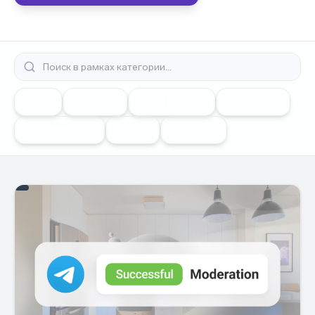
Все
EdTech
Real Estate
Agencies
E-commerce
SaaS
Fintech