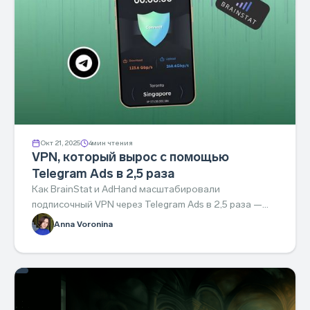
Окт 21, 2025
4
мин чтения
VPN, который вырос с помощью
Telegram Ads в 2,5 раза
Как BrainStat и AdHand масштабировали
подписочный VPN через Telegram Ads в 2,5 раза —
разбор стратегии, которую можно повторить.
Anna Voronina