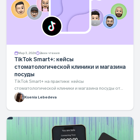
Мар 3, 2026
2
мин чтения
TikTok Smart+: кейсы
стоматологической клиники и магазина
посуды
TikTok Smart+ на практике: кейсы
стоматологической клиники и магазина посуды от
AdHand — результаты и как повторить.
Ksenia Lebedeva