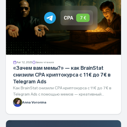
Авг 12, 2025
6
мин чтения
«Зачем вам мемы?» — как BrainStat
снизили CPA криптокурса с 11€ до 7€ в
Telegram Ads
Как BrainStat снизили CPA криптокурса с 11€ до 7€ в
Telegram Ads с помощью мемов — креативный
подход, который легко повторить.
Anna Voronina