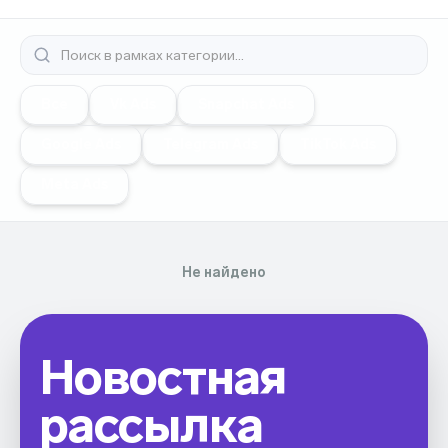
Все
Vk Ads
Snapchat Ads
Google Ads
Telegram Ads
TikTok Ads
Meta Ads
Не найдено
Новостная
рассылка