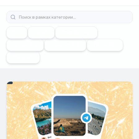
Все
Vk Ads
Snapchat Ads
Google Ads
Telegram Ads
TikTok Ads
Meta Ads