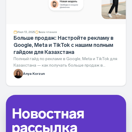
Июл 13, 2025
1
мин чтения
Больше продаж: Настройте рекламу в
Google, Meta и TikTok с нашим полным
гайдом для Казахстана
Полный гайд по рекламе в Google, Meta и TikTok для
Казахстана — как получать больше продаж в
растущей e-commerce-нише.
Anya Korzun
Новостная
рассылка