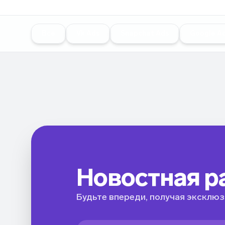
Все
Vk Ads
Snapchat Ads
Google A
Новостная р
Будьте впереди, получая эксклюз