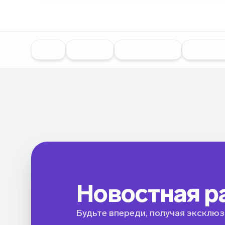
Все
Betting
Performance
Expert op
Новостная р
Будьте впереди, получая эксклюз