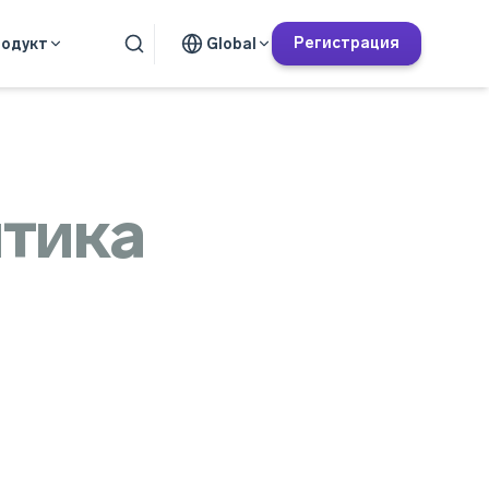
Регистрация
одукт
Global
итика