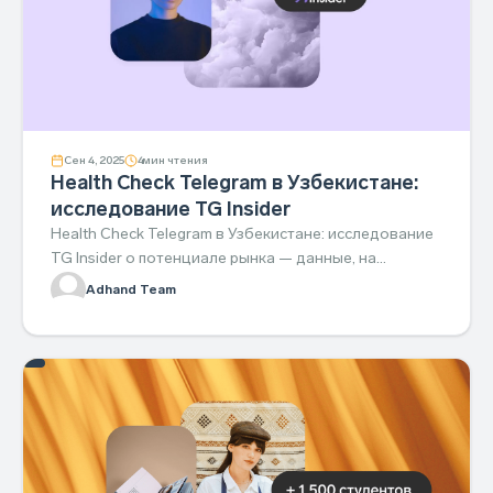
Сен 4, 2025
4
мин чтения
Health Check Telegram в Узбекистане:
исследование TG Insider
Health Check Telegram в Узбекистане: исследование
TG Insider о потенциале рынка — данные, на
которые стоит опереться.
Adhand Team