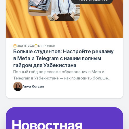
Июл 13, 2025
1
мин чтения
Больше студентов: Настройте рекламу
в Meta и Telegram с нашим полным
гайдом для Узбекистана
Полный гайд по рекламе образования в Meta и
Telegram в Узбекистане — как приводить больше
студентов и не сливать бюджет.
Anya Korzun
Новостная