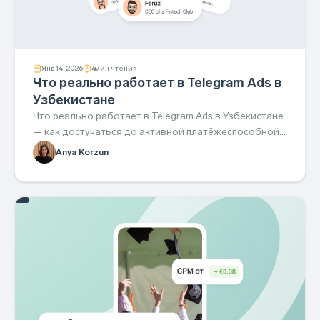
Янв 14, 2026
4
мин чтения
Что реально работает в Telegram Ads в
Узбекистане
Что реально работает в Telegram Ads в Узбекистане
— как достучаться до активной платёжеспособной
аудитории и не слить бюджет.
Anya Korzun