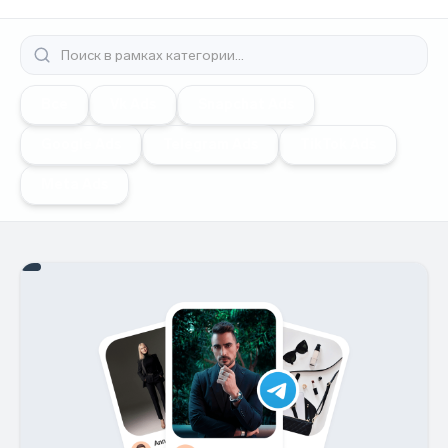
Все
Vk Ads
Snapchat Ads
Google Ads
Telegram Ads
TikTok Ads
Meta Ads