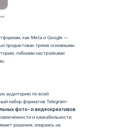
дов
атформам, как Meta и Google —
был продиктован тремя основными
торию, гибкими настройками
ы.
кую аудиторию по всей
ный набор форматов Telegram-
льных фото- и видеокреативов
.
овлечённости и кликабельности.
имает решения, опираясь на