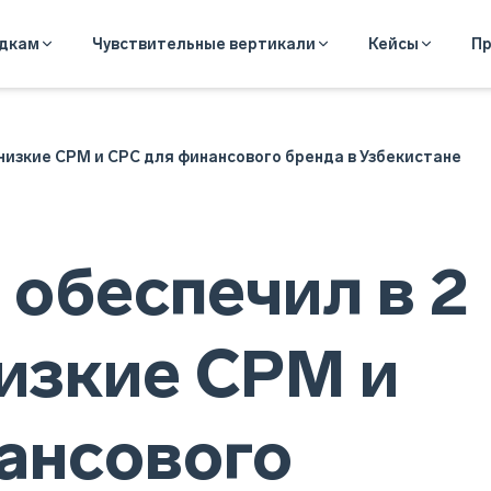
адкам
Чувствительные вертикали
Кейсы
Пр
 низкие СPM и CPC для финансового бренда в Узбекистане
 обеспечил в 2
низкие СPM и
ансового