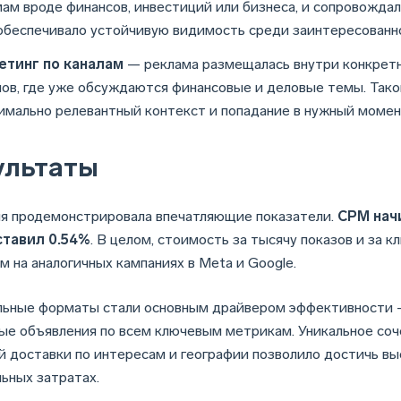
мам вроде финансов, инвестиций или бизнеса, и сопровождали
обеспечивало устойчивую видимость среди заинтересованн
етинг по каналам
— реклама размещалась внутри конкретн
лов, где уже обсуждаются финансовые и деловые темы. Тако
имально релевантный контекст и попадание в нужный момен
ультаты
я продемонстрировала впечатляющие показатели.
CPM начи
ставил 0.54%
. В целом, стоимость за тысячу показов и за к
м на аналогичных кампаниях в Meta и Google.
ьные форматы стали основным драйвером эффективности —
ые объявления по всем ключевым метрикам. Уникальное соч
й доставки по интересам и географии позволило достичь вы
ьных затратах.