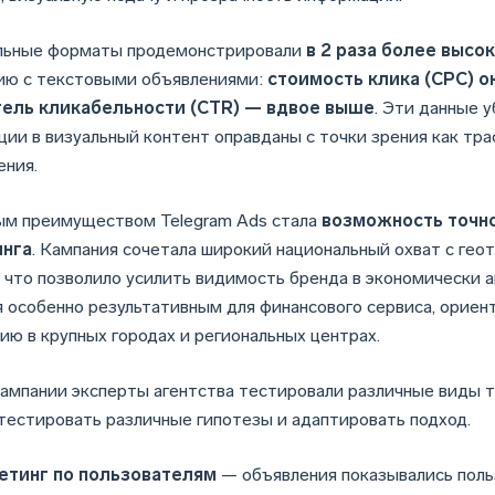
льные форматы продемонстрировали
в 2 раза более выс
ию с текстовыми объявлениями:
стоимость клика (CPC) о
тель кликабельности (CTR) — вдвое выше
. Эти данные 
ции в визуальный контент оправданы с точки зрения как тра
ения.
м преимуществом Telegram Ads стала
возможность точно
инга
. Кампания сочетала широкий национальный охват с гео
, что позволило усилить видимость бренда в экономически а
я особенно результативным для финансового сервиса, орие
ию в крупных городах и региональных центрах.
кампании эксперты агентства тестировали различные виды т
тестировать различные гипотезы и адаптировать подход.
етинг по пользователям
— объявления показывались поль