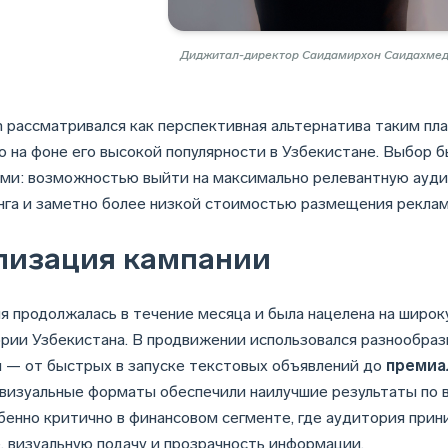
Диджитал-директор Саидамирхон Саидахме
m рассматривался как перспективная альтернатива таким пл
о на фоне его высокой популярности в Узбекистане. Выбор 
ми: возможностью выйти на максимально релевантную ауди
нга и заметно более низкой стоимостью размещения реклам
лизация кампании
я продолжалась в течение месяца и была нацелена на широ
рии Узбекистана. В продвижении использовался разнообраз
 — от быстрых в запуске текстовых объявлений до
премиа
визуальные форматы обеспечили наилучшие результаты по в
бенно критично в финансовом сегменте, где аудитория прин
, визуальную подачу и прозрачность информации.