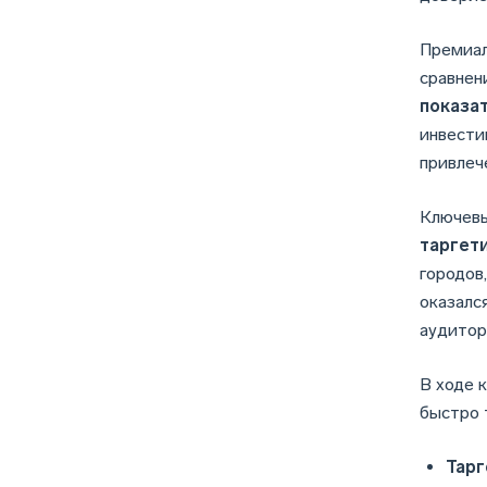
Премиа
сравнен
показа
инвести
привлеч
Ключевы
таргет
городов
оказалс
аудитор
В ходе 
быстро 
Тарг