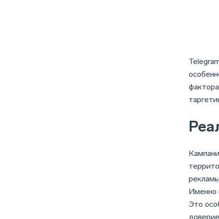
Telegra
особенн
фактора
таргети
Реа
Кампани
террито
рекламы
Именно 
Это осо
доверие