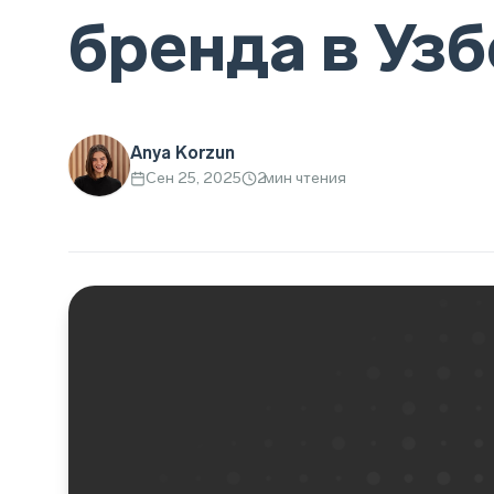
бренда в Уз
Anya Korzun
Сен 25, 2025
2
мин чтения