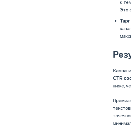
к те
Это 
Тарг
кана
макс
Рез
Кампани
CTR со
ниже, че
Премиал
текстов
точечно
минимал