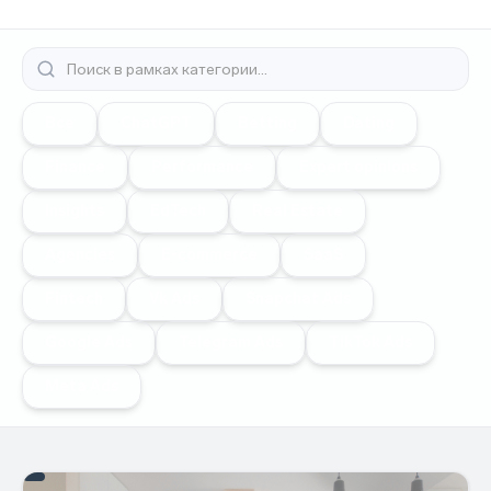
Все
ChatGPT
Betting
Dating
Finance
Performance
Expert opinions
Insights
EdTech
Real Estate
Agencies
E-commerce
SaaS
Fintech
Vk Ads
Snapchat Ads
Google Ads
Telegram Ads
TikTok Ads
Meta Ads