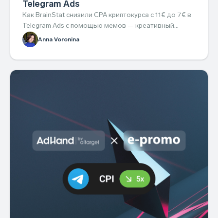
Telegram Ads
Как BrainStat снизили CPA криптокурса с 11€ до 7€ в
Telegram Ads с помощью мемов — креативный
подход, который легко повторить.
Anna Voronina