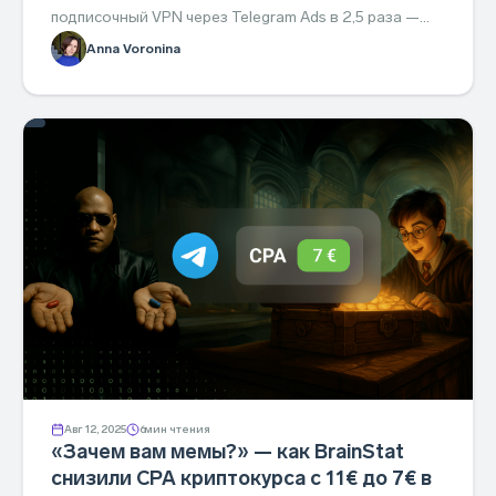
подписочный VPN через Telegram Ads в 2,5 раза —
разбор стратегии, которую можно повторить.
Anna Voronina
Авг 12, 2025
6
мин чтения
«Зачем вам мемы?» — как BrainStat
снизили CPA криптокурса с 11€ до 7€ в