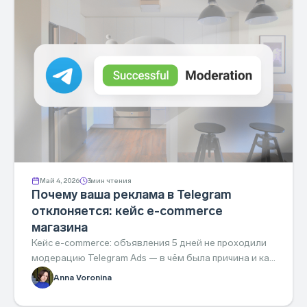
Май 4, 2026
3
мин чтения
Почему ваша реклама в Telegram
отклоняется: кейс e-commerce
магазина
Кейс e-commerce: объявления 5 дней не проходили
модерацию Telegram Ads — в чём была причина и как
мы починили за день.
Anna Voronina