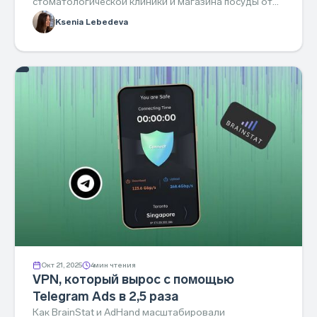
стоматологической клиники и магазина посуды от
AdHand — результаты и как повторить.
Ksenia Lebedeva
Окт 21, 2025
4
мин чтения
VPN, который вырос с помощью
Telegram Ads в 2,5 раза
Как BrainStat и AdHand масштабировали