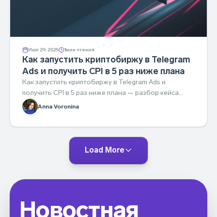
Июл 29, 2025
1
мин чтения
Как запустить криптобиржу в Telegram
Ads и получить CPI в 5 раз ниже плана
Как запустить криптобиржу в Telegram Ads и
получить CPI в 5 раз ниже плана — разбор кейса
Tier-2 биржи с AdHand by Aitarget.
Anna Voronina
Load More
Новостная