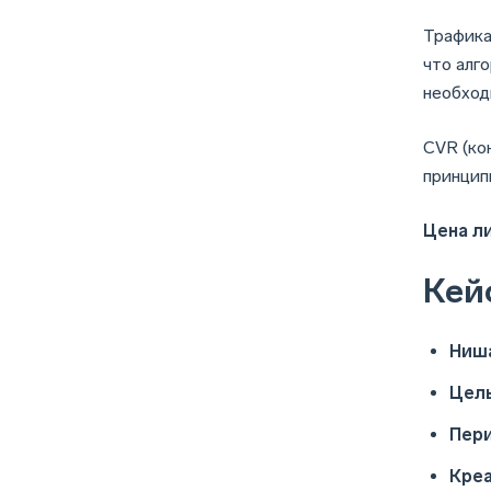
Трафика 
что алг
необход
CVR (кон
принцип
Цена л
Кей
Ниш
Цель
Пер
Креа