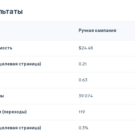
льтаты
Ручная кампания
мость
$24.48
целевая страница)
0.21
0.63
зы
39 074
 (переходы)
119
целевая страница)
0,3%