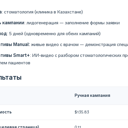
а
: стоматология (клиника в Казахстане)
 кампании
: лидогенерация — заполнение формы заявки
иод
: 5 дней (одновременно для обеих кампаний)
тивы Manual:
живые видео с врачом — демонстрация специ
тивы Smart+
: ИИ-видео с разбором стоматологических пр
лем пациентов
льтаты
Ручная кампания
мость
$135.83
целевая страница)
0.11