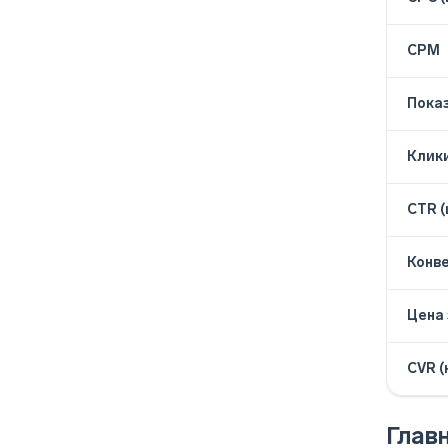
CPM
Пока
Клики
CTR (
Конв
Цена 
CVR (
Глав