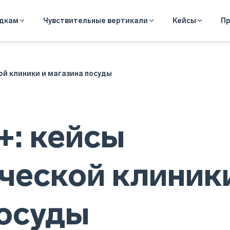
адкам
Чувствительные вертикали
Кейсы
Пр
ой клиники и магазина посуды
+: кейсы
ческой клиник
посуды