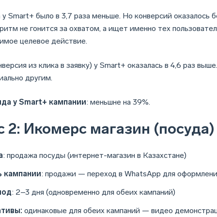
у Smart+ было в 3,7 раза меньше. Но конверсий оказалось бо
оритм не гонится за охватом, а ищет именно тех пользовате
имое целевое действие.
версия из клика в заявку) у Smart+ оказалась в 4,6 раз выш
иально другим.
ида у Smart+ кампании
: меньшне на 39%.
с 2: Икомерс магазин (посуда)
а
: продажа посуды (интернет-магазин в Казахстане)
 кампании
: продажи — переход в WhatsApp для оформлени
иод
: 2–3 дня (одновременно для обеих кампаний)
тивы:
одинаковые для обеих кампаний — видео демонстра