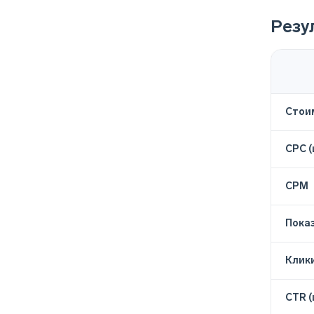
Резу
Стои
CPC (
CPM
Пока
Клики
CTR (