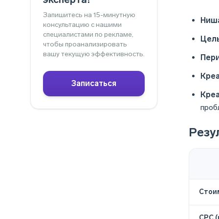
Запишитесь на 15-минутную
Ниш
консультацию с нашими
специалистами по рекламе,
Цель
чтобы проанализировать
вашу текущую эффективность.
Пер
Креа
Записаться
Креа
проб
Резу
Стои
CPC (