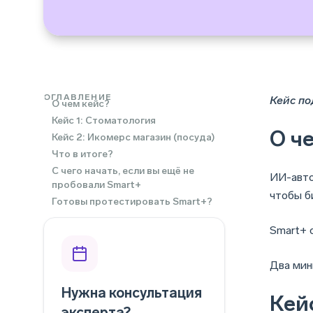
ОГЛАВЛЕНИЕ
Кейс по
О чем кейс?
Кейс 1: Стоматология
О ч
Кейс 2: Икомерс магазин (посуда)
Что в итоге?
С чего начать, если вы ещё не
ИИ-авто
пробовали Smart+
чтобы б
Готовы протестировать Smart+?
Smart+ 
Два мин
Нужна консультация
Кей
эксперта?