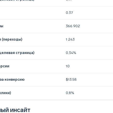
0.37
зы
366 902
 (переходы)
1 243
целевая страница)
0,34%
ерсии
10
за конверсию
$13.58
клики)
0,8%
ный инсайт