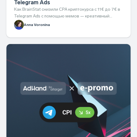
Telegram Ads
Как BrainStat снизили CPA криптокурса с 11€ до 7€ в
Telegram Ads с помощью мемов — креативный
подход, который легко повторить.
Anna Voronina