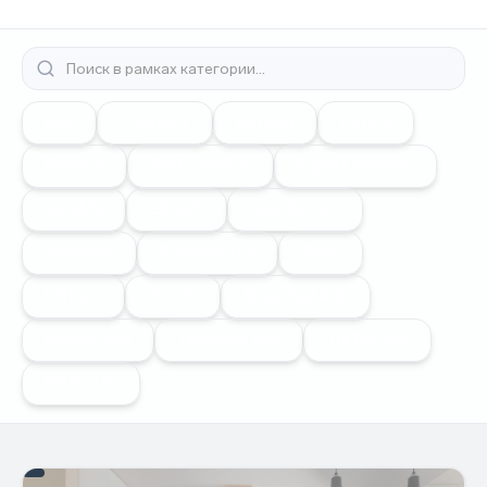
Все
ChatGPT
Betting
Dating
Finance
Performance
Expert opinions
Insights
EdTech
Real Estate
Agencies
E-commerce
SaaS
Fintech
Vk Ads
Snapchat Ads
Google Ads
Telegram Ads
TikTok Ads
Meta Ads