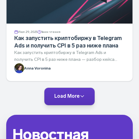
Июл 29, 2025
1
мин чтения
Как запустить криптобиржу в Telegram
Ads и получить CPI в 5 раз ниже плана
Как запустить криптобиржу в Telegram Ads и
получить CPI в 5 раз ниже плана — разбор кейса
Tier-2 биржи с AdHand by Aitarget.
Anna Voronina
Load More
Новостная