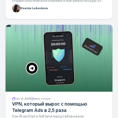
стоматологической клиники и магазина посуды от
AdHand — результаты и как повторить.
Ksenia Lebedeva
Окт 21, 2025
4
мин чтения
VPN, который вырос с помощью
Telegram Ads в 2,5 раза
Как BrainStat и AdHand масштабировали