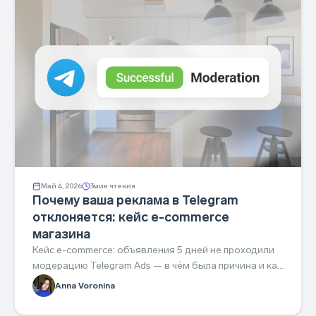
Май 4, 2026
3
мин чтения
Почему ваша реклама в Telegram
отклоняется: кейс e-commerce
магазина
Кейс e-commerce: объявления 5 дней не проходили
модерацию Telegram Ads — в чём была причина и как
мы починили за день.
Anna Voronina