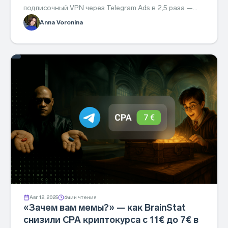
подписочный VPN через Telegram Ads в 2,5 раза —
разбор стратегии, которую можно повторить.
Anna Voronina
Авг 12, 2025
6
мин чтения
«Зачем вам мемы?» — как BrainStat
снизили CPA криптокурса с 11€ до 7€ в