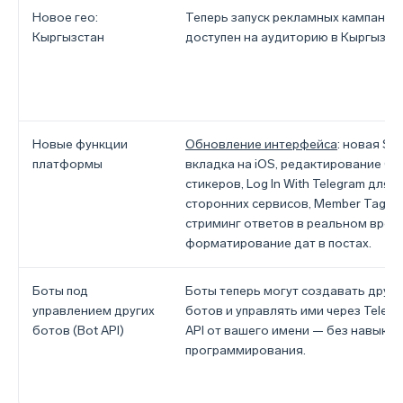
Новое гео:
Теперь запуск рекламных кампаний
Кыргызстан
доступен на аудиторию в Кыргызста
Новые функции
Обновление интерфейса
: новая Se
платформы
вкладка на iOS, редактирование GIF
стикеров, Log In With Telegram для
сторонних сервисов, Member Tags,
стриминг ответов в реальном врем
форматирование дат в постах.
Боты под
Боты теперь могут создавать други
управлением других
ботов и управлять ими через Telegr
ботов (Bot API)
API от вашего имени — без навыков
программирования.