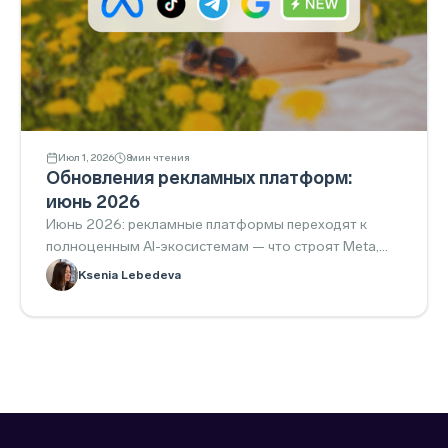
Июл 1, 2026
8
мин чтения
Обновления рекламных платформ:
июнь 2026
Июнь 2026: рекламные платформы переходят к
полноценным AI-экосистемам — что строят Meta,
Google и TikTok. Дайджест.
Ksenia Lebedeva