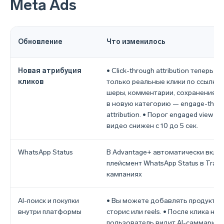
Meta Ads
Обновление
Что изменилось
Новая атрибуция
• Click-through attribution теперь с
кликов
только реальные клики по ссылке. 
шеры, комментарии, сохранения п
в новую категорию — engage-thro
attribution. • Порог engaged view дл
видео снижен с 10 до 5 сек.
WhatsApp Status
В Advantage+ автоматически вклю
плейсмент WhatsApp Status в Traffi
кампаниях
AI-поиск и покупки
• Вы можете добавлять продукты 
внутри платформы
сторис или reels. • После клика на
пользователь видит AI-саммари о