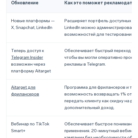
Обновление
Как это поможет рекламодате
Новые платформы —
Расширяет портфель доступных рек
X, Snapchat, LinkedIn
LinkedIn можно администрировать 
возможностей для тестирования к
Теперь доступ к
Обеспечивает быстрый переход к Tel
Telegram Insider
чтобы вы могли оперативно просм
возможен через
рекламы в Telegram.
платформу Aitarget
Aitarget для
Программа для фрилансеров и тар
фрилансеров
возможность возвращать 1% от м
передать клиенту как скидку на ра
дополнительный доход.
Вебинар по TikTok
Обеспечивает быстрое понимание S
Smart+
применения. 20-минутный вебинар
кампании без необходимости обра