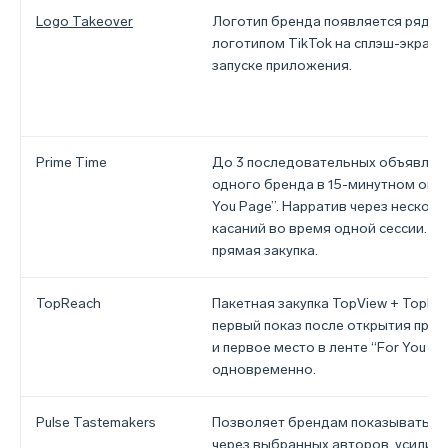
Logo Takeover
Логотип бренда появляется рядом
логотипом TikTok на сплэш-экране
запуске приложения.
Prime Time
До 3 последовательных объявлен
одного бренда в 15-минутном окне
You Page”. Нарратив через несколь
касаний во время одной сессии. Т
прямая закупка.
TopReach
Пакетная закупка TopView + TopFe
первый показ после открытия при
и первое место в ленте “For You Pa
одновременно.
Pulse Tastemakers
Позволяет брендам показывать р
через выбранных авторов, усилив