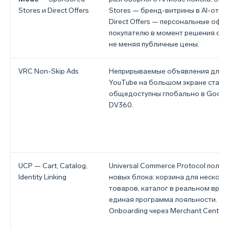
Stores и Direct Offers
Stores — бренд-витрины в AI-ответ
Direct Offers — персональные офф
покупателю в момент решения о по
не меняя публичные цены.
VRC Non-Skip Ads
Неприрываемые объявления для 
YouTube на большом экране стали
общедоступны глобально в Google
DV360.
UCP — Cart, Catalog,
Universal Commerce Protocol получ
Identity Linking
новых блока: корзина для несколь
товаров, каталог в реальном врем
единая программа лояльности.
Onboarding через Merchant Center.