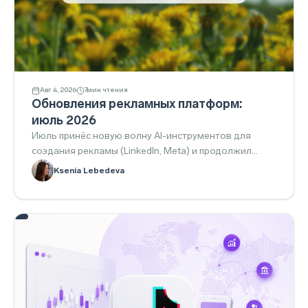
Авг 4, 2026
7
мин чтения
Обновления рекламных платформ:
июль 2026
Июль принёс новую волну AI-инструментов для
создания рекламы (LinkedIn, Meta) и продолжил
тренд на прозрачность и укрупнённое управление
Ksenia Lebedeva
кампаниями (Google). Snapchat и Telegram сделали
ставку на интеграции и коммьюнити-инструменты, а
TikTok расширил performance-решения для нишевых
вертикалей вроде стриминга.