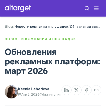
Blog
Telegram Ads
Новости компании и площадок
/
/
Обновления рекламных платформ: март 2026
TikTok Ads
Meta Ads
НОВОСТИ КОМПАНИИ И ПЛОЩАДОК
Google Ads
Snapchat Ads
Обновления
рекламных платформ:
март 2026
Ksenia Lebedeva
Апр 3, 2026
1
мин чтения