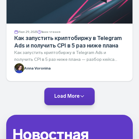
Июл 29, 2025
1
мин чтения
Как запустить криптобиржу в Telegram
Ads и получить CPI в 5 раз ниже плана
Как запустить криптобиржу в Telegram Ads и
получить CPI в 5 раз ниже плана — разбор кейса
Tier-2 биржи с AdHand by Aitarget.
Anna Voronina
Load More
Новостная