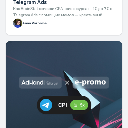
Telegram Ads
Как BrainStat снизили CPA криптокурса с 11€ до 7€ в
Telegram Ads с помощью мемов — креативный
подход, который легко повторить.
Anna Voronina