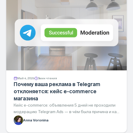
Май 4, 2026
3
мин чтения
Почему ваша реклама в Telegram
отклоняется: кейс e-commerce
магазина
Кейс e-commerce: объявления 5 дней не проходили
модерацию Telegram Ads — в чём была причина и как
мы починили за день.
Anna Voronina