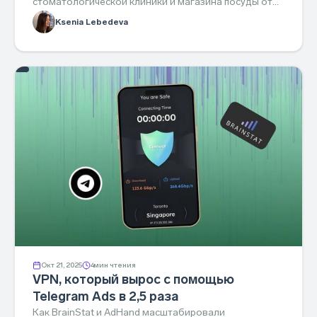
стоматологической клиники и магазина посуды от
AdHand — результаты и как повторить.
Ksenia Lebedeva
Окт 21, 2025
4
мин чтения
VPN, который вырос с помощью
Telegram Ads в 2,5 раза
Как BrainStat и AdHand масштабировали