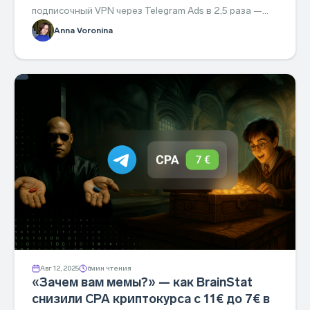
подписочный VPN через Telegram Ads в 2,5 раза —
разбор стратегии, которую можно повторить.
Anna Voronina
Авг 12, 2025
6
мин чтения
«Зачем вам мемы?» — как BrainStat
снизили CPA криптокурса с 11€ до 7€ в