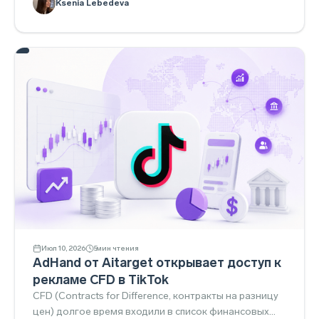
Ksenia Lebedeva
кампаниями (Google). Snapchat и Telegram сделали
ставку на интеграции и коммьюнити-инструменты, а
TikTok расширил performance-решения для нишевых
вертикалей вроде стриминга.
Июл 10, 2026
5
мин чтения
AdHand от Aitarget открывает доступ к
рекламе CFD в TikTok
CFD (Contracts for Difference, контракты на разницу
цен) долгое время входили в список финансовых