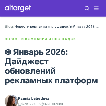
Blog
TikTok Ads
Новости компании и площадок
/
/
❄️ Январь 2026: Дайджест обновлений рекламных платформ
Telegram Ads
Meta Ads
НОВОСТИ КОМПАНИИ И ПЛОЩАДОК
Google Ads
❄️ Январь 2026:
Дайджест
обновлений
рекламных платформ
Ksenia Lebedeva
Фев 5, 2026
3
мин чтения