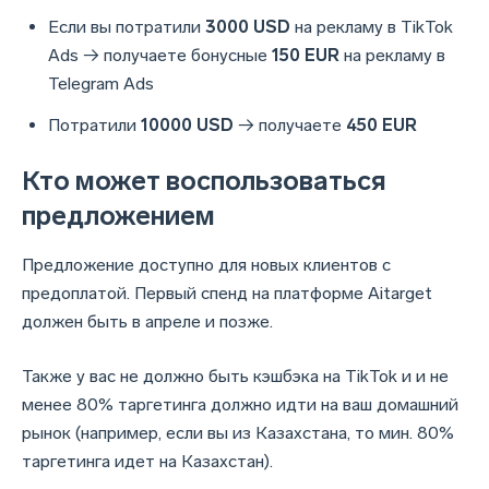
Если вы потратили
3000 USD
на рекламу в TikTok
Ads → получаете бонусные
150 EUR
на рекламу в
Telegram Ads
Потратили
10000 USD
→ получаете
450 EUR
Кто может воспользоваться
предложением
Предложение доступно для новых клиентов с
предоплатой. Первый спенд на платформе Aitarget
должен быть в апреле и позже.
Также у вас не должно быть кэшбэка на TikTok и и не
менее 80% таргетинга должно идти на ваш домашний
рынок (например, если вы из Казахстана, то мин. 80%
таргетинга идет на Казахстан).