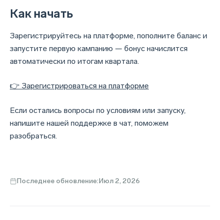
Как начать
Зарегистрируйтесь на платформе, пополните баланс и
запустите первую кампанию — бонус начислится
автоматически по итогам квартала.
👉 Зарегистрироваться на платформе
Если остались вопросы по условиям или запуску,
напишите нашей поддержке в чат, поможем
разобраться.
Последнее обновление:
Июл 2, 2026