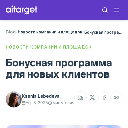
Blog
TikTok Ads
Новости компании и площадок
/
/
Бонусная программа для новых клиентов
Telegram Ads
НОВОСТИ КОМПАНИИ И ПЛОЩАДОК
Бонусная программа
для новых клиентов
Ksenia Lebedeva
Апр 8, 2026
1
мин чтения