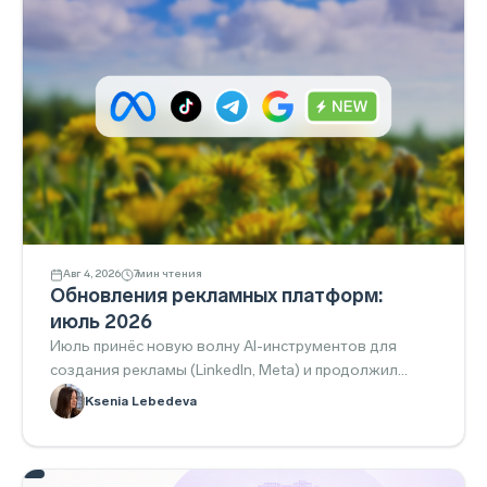
Авг 4, 2026
7
мин чтения
Обновления рекламных платформ:
июль 2026
Июль принёс новую волну AI-инструментов для
создания рекламы (LinkedIn, Meta) и продолжил
тренд на прозрачность и укрупнённое управление
Ksenia Lebedeva
кампаниями (Google). Snapchat и Telegram сделали
ставку на интеграции и коммьюнити-инструменты, а
TikTok расширил performance-решения для нишевых