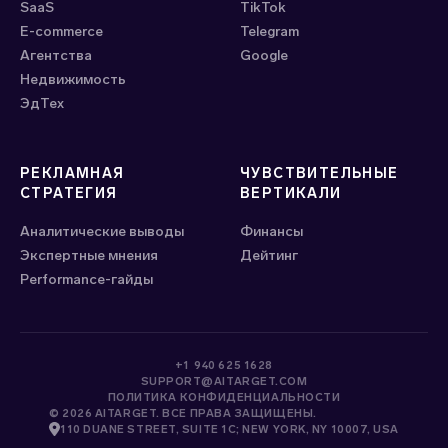
SaaS
ТikTok
E-commerce
Telegram
Агентства
Google
Недвижимость
ЭдТех
РЕКЛАМНАЯ
ЧУВСТВИТЕЛЬНЫЕ
СТРАТЕГИЯ
ВЕРТИКАЛИ
Аналитические выводы
Финансы
Экспертные мнения
Дейтинг
Performance-гайды
+1 940 625 1628
SUPPORT@AITARGET.COM
ПОЛИТИКА КОНФИДЕНЦИАЛЬНОСТИ
© 2026 AITARGET. ВСЕ ПРАВА ЗАЩИЩЕНЫ.
110 DUANE STREET, SUITE 1C; NEW YORK, NY 10007, USA