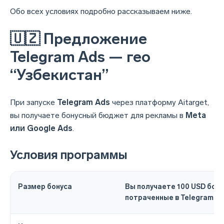
Обо всех условиях подробно рассказываем ниже.
🇺🇿 Предложение
Telegram Ads — гео
“Узбекистан”
При запуске
Telegram Ads
через платформу Aitarget,
вы получаете бонусный бюджет для рекламы в
Meta
или Google Ads
.
Условия программы
Размер бонуса
Вы получаете
100 USD
бону
потраченные
в Telegram A