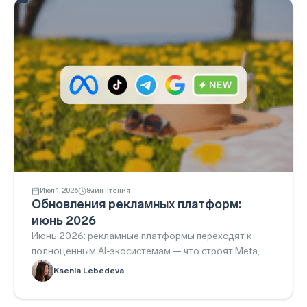
Июл 1, 2026
8
мин чтения
Обновления рекламных платформ:
июнь 2026
Июнь 2026: рекламные платформы переходят к
полноценным AI-экосистемам — что строят Meta,
Google и TikTok. Дайджест.
Ksenia Lebedeva