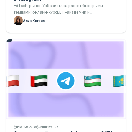
EdTech-рынок Узбекистана растёт быстрыми
темпами: онлайн-курсы, IT-академии и
образовательные платформы активно конкурируют
Anya Korzun
за внимание аудитории.
Июн 30, 2026
3
мин чтения