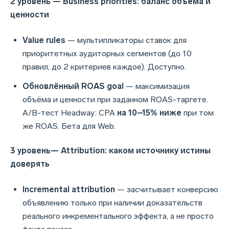
2 уровень — Business priorities: баланс объёма и
ценности
Value rules
— мультипликаторы ставок для
приоритетных аудиторных сегментов (до 10
правил, до 2 критериев каждое). Доступно.
Обновлённый ROAS goal
— максимизация
объёма и ценности при заданном ROAS-таргете.
A/B-тест Headway: CPA
на 10–15% ниже
при том
же ROAS. Бета для Web.
3 уровень— Attribution: каком источнику истины
доверять
Incremental attribution
— засчитывает конверсию
объявлению только при наличии доказательств
реального инкрементального эффекта, а не просто