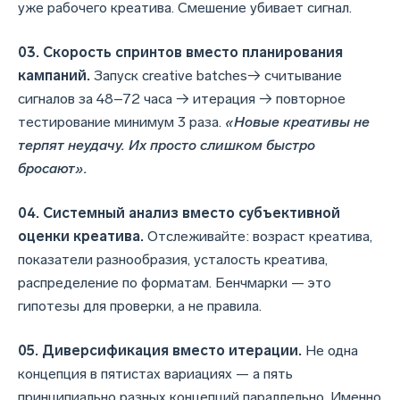
уже рабочего креатива. Смешение убивает сигнал.
03. Скорость спринтов вместо планирования
кампаний.
Запуск сreative batches→ считывание
сигналов за 48–72 часа → итерация → повторное
тестирование минимум 3 раза.
«Новые креативы не
терпят неудачу. Их просто слишком быстро
бросают».
04. Системный анализ вместо субъективной
оценки креатива.
Отслеживайте: возраст креатива,
показатели разнообразия, усталость креатива,
распределение по форматам. Бенчмарки — это
гипотезы для проверки, а не правила.
05. Диверсификация вместо итерации.
Не одна
концепция в пятистах вариациях — а пять
принципиально разных концепций параллельно. Именно