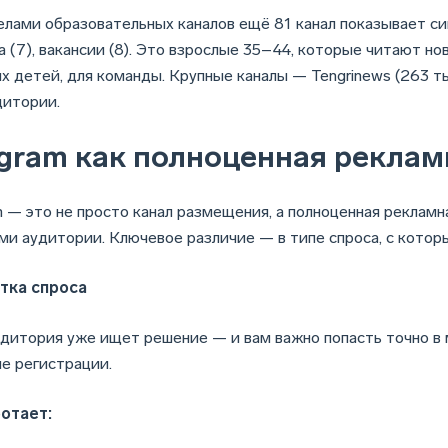
елами образовательных каналов ещё 81 канал показывает сигн
а (7), вакансии (8). Это взрослые 35–44, которые читают н
х детей, для команды. Крупные каналы — Tengrinews (263 ты
дитории.
egram как полноценная рекла
m — это не просто канал размещения, а полноценная реклам
ми аудитории. Ключевое различие — в типе спроса, с котор
тка спроса
удитория уже ищет решение — и вам важно попасть точно в 
е регистрации.
отает: