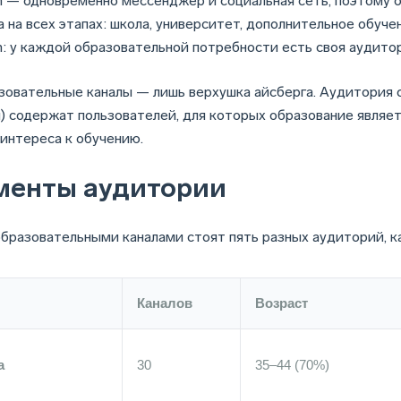
m — одновременно мессенджер и социальная сеть, поэтому 
а на всех этапах: школа, университет, дополнительное обуче
m: у каждой образовательной потребности есть своя аудито
зовательные каналы — лишь верхушка айсберга. Аудитория 
) содержат пользователей, для которых образование являет
 интереса к обучению.
менты аудитории
образовательными каналами стоят пять разных аудиторий, к
Каналов
Возраст
а
30
35–44 (70%)