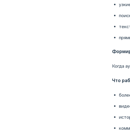
узки
поис
текс
прям
Формир
Когда а
Что раб
боле
виде
исто
комм