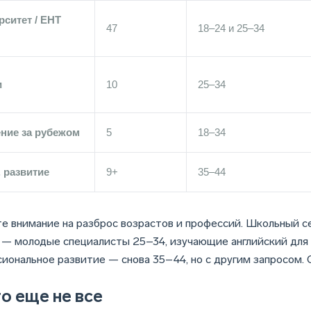
рситет / ЕНТ
47
18–24 и 25–34
и
10
25–34
ние за рубежом
5
18–34
 развитие
9+
35–44
е внимание на разброс возрастов и профессий. Школьный се
 — молодые специалисты 25–34, изучающие английский для к
иональное развитие — снова 35–44, но с другим запросом. 
о еще не все