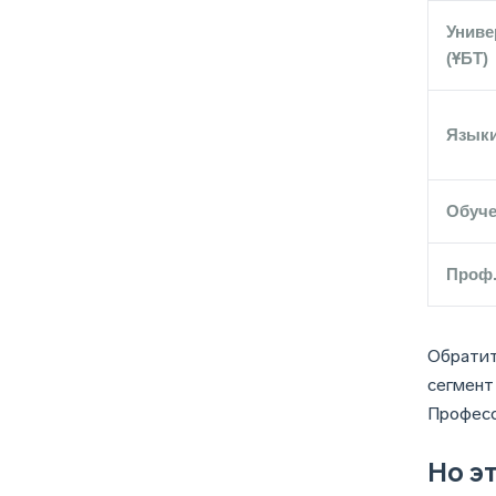
Униве
(ҰБТ)
Язык
Обуче
Проф.
Обратит
сегмент
Професс
Но эт