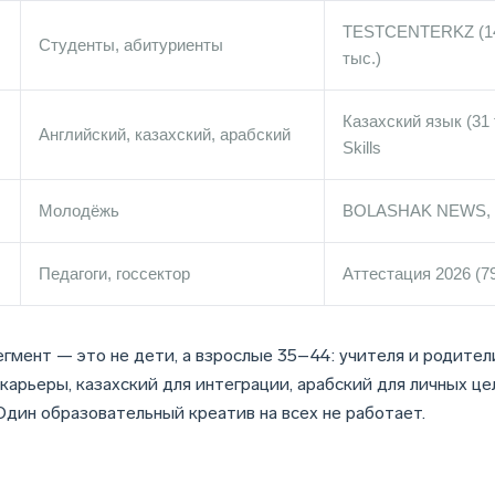
TESTCENTERKZ (14
Студенты, абитуриенты
тыс.)
Казахский язык (31 
Английский, казахский, арабский
Skills
Молодёжь
BOLASHAK NEWS, У
Педагоги, госсектор
Аттестация 2026 (79
гмент — это не дети, а взрослые 35–44: учителя и родител
арьеры, казахский для интеграции, арабский для личных це
Один образовательный креатив на всех не работает.