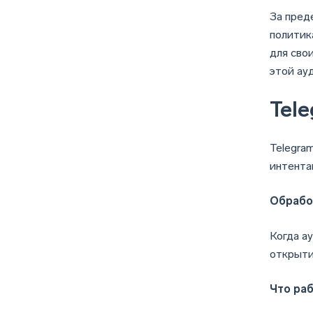
За пред
политик
для свои
этой ау
Tel
Telegra
интента
Обрабо
Когда а
открыти
Что раб