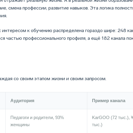
он отражает реальную жизнь. А в реальной жизни образова
ние, смена профессии, развитие навыков. Эта логика полнос
рия.
с интересом к обучению распределена гораздо шире: 248 ка
ся частью профессионального профиля, а ещё 182 канала п
аждая со своим этапом жизни и своим запросом.
Аудитория
Пример канала
Педагоги и родители, 93%
KarGOO (72 тыс.), Ұ
женщины
тыс.)