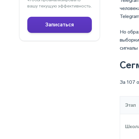
Telegra
вашу текущую эффективность.
человек
Telegra
Записаться
Но обра
выборки
сигналы
Cег
За 107 
Этап
Школ