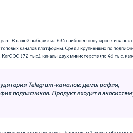
gram. В нашей выборке из 634 наиболее популярных и качес
топовых каналов платформы. Среди крупнейших по подписч
, KarGOO (72 тыс.), каналы двух министерств (по 46 тыс. ка
 аудитории Telegram-каналов: демография,
фия подписчиков. Продукт входит в экосисте