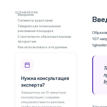
ОГЛАВЛЕНИЕ
Введение
Вве
Cегменты аудитории
Telegram как полноценная
рекламная площадка
Образов
Стратегии по образовательным
107 нап
продуктам
tginside
Как использовать эти данные
T
п
Нужна консультация
b
эксперта?
Запишитесь на 15-минутную
консультацию с нашими
специалистами по рекламе,
чтобы проанализировать