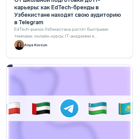
От школьной подготовки до IT-
карьеры: как EdTech-бренды в
Узбекистане находят свою аудиторию
в Telegram
EdTech-рынок Узбекистана растёт быстрыми
темпами: онлайн-курсы, IT-академии и
образовательные платформы активно конкурируют
Anya Korzun
за внимание аудитории.