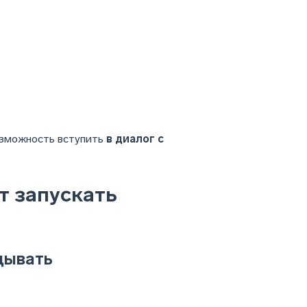
возможность вступить
в диалог с
т запускать
адывать