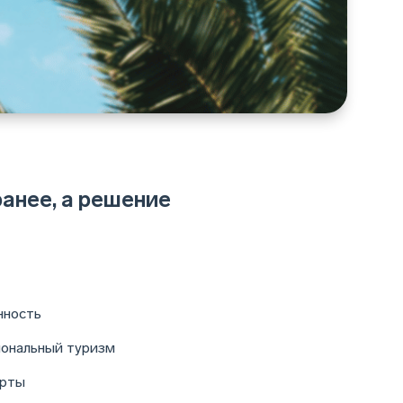
анее, а решение
нность
иональный туризм
орты