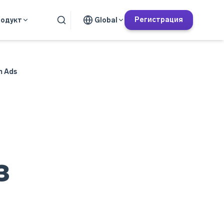
Регистрация
одукт
Global
m Ads
з