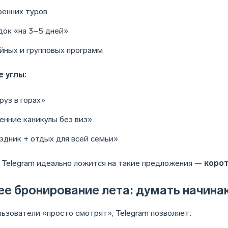
ренних туров
док «на 3–5 дней»
йных и групповых программ
 углы:
руз в горах»
енние каникулы без виз»
здник + отдых для всей семьи»
Telegram идеально ложится на такие предложения —
корот
ее бронирование лета: думать начина
льзователи «просто смотрят», Telegram позволяет: