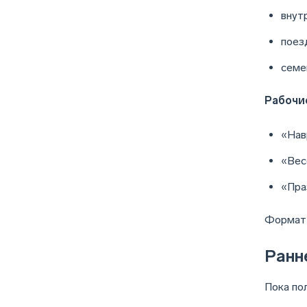
внут
поез
семе
Рабочие
«Нав
«Вес
«Пра
Формат 
Ранн
Пока по