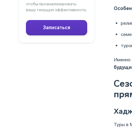
чтобы проанализировать
Особен
вашу текущую эффективность.
рели
Записаться
семе
туро
Именно 
будущи
Сез
пря
Хадж
Туры в 