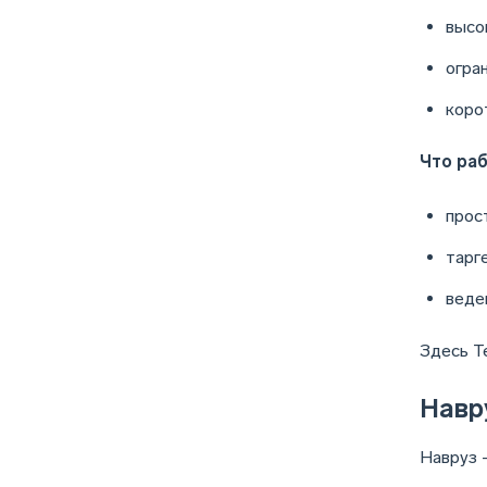
высо
огра
коро
Что раб
прос
тарг
веде
Здесь T
Навр
Навруз 