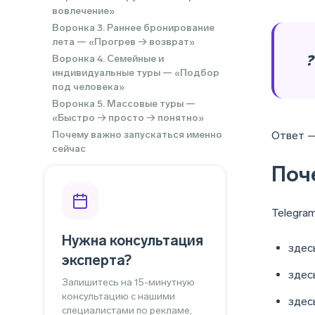
вовлечение»
Воронка 3. Раннее бронирование
лета — «Прогрев → возврат»
❓
Воронка 4. Семейные и
индивидуальные туры — «Подбор
под человека»
Воронка 5. Массовые туры —
«Быстро → просто → понятно»
Почему важно запускаться именно
Ответ 
сейчас
Поч
Telegra
Нужна консультация
здес
эксперта?
здес
Запишитесь на 15-минутную
консультацию с нашими
здес
специалистами по рекламе,